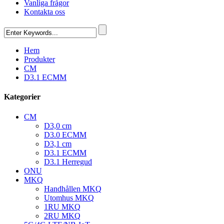
Vanliga frågor
Kontakta oss
Hem
Produkter
CM
D3.1 ECMM
Kategorier
CM
D3,0 cm
D3.0 ECMM
D3,1 cm
D3.1 ECMM
D3.1 Herregud
ONU
MKQ
Handhållen MKQ
Utomhus MKQ
1RU MKQ
2RU MKQ