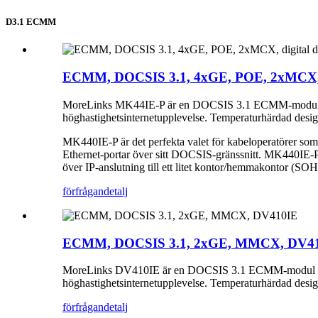
D3.1 ECMM
ECMM, DOCSIS 3.1, 4xGE, POE, 2xMCX, 
MoreLinks MK44IE-P är en DOCSIS 3.1 ECMM-modul (E
höghastighetsinternetupplevelse. Temperaturhärdad design 
MK440IE-P är det perfekta valet för kabeloperatörer som
Ethernet-portar över sitt DOCSIS-gränssnitt. MK440IE-P
över IP-anslutning till ett litet kontor/hemmakontor (SOHO
förfrågan
detalj
ECMM, DOCSIS 3.1, 2xGE, MMCX, DV4
MoreLinks DV410IE är en DOCSIS 3.1 ECMM-modul (E
höghastighetsinternetupplevelse. Temperaturhärdad design 
förfrågan
detalj