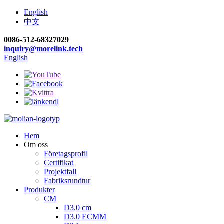
English
中文
0086-512-68327029
inquiry@morelink.tech
English
Hem
Om oss
Företagsprofil
Certifikat
Projektfall
Fabriksrundtur
Produkter
CM
D3,0 cm
D3.0 ECMM