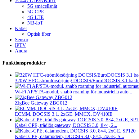
5G/4G LTE/NB-IoT
5G småcellsnät
5G CPE
4G LTE
NB-IoT
Kabel
Optisk fiber
Sensor
IPTV
Andra
Funktionsprodukter
320W HFC-strömförsörjning DOCSIS/EuroDOCSIS 3.1 bakh.
Wi-Fi AP/STA-modul, snabb roaming för industriella auto...
ZigBee Gateway ZBG012
ECMM, DOCSIS 3.1, 2xGE, MMCX, DV410IE
Kabel-CPE, trådlös gateway, DOCSIS 3.0, 8×4, 2...
Kabel-CPE, datamodem, DOCSIS 3.0, 8×4, 2xGE, S...