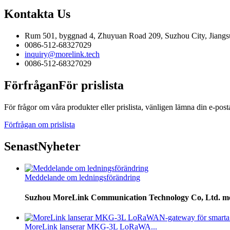
Kontakta
Us
Rum 501, byggnad 4, Zhuyuan Road 209, Suzhou City, Jiangs
0086-512-68327029
inquiry@morelink.tech
0086-512-68327029
Förfrågan
För prislista
För frågor om våra produkter eller prislista, vänligen lämna din e-post
Förfrågan om prislista
Senast
Nyheter
Meddelande om ledningsförändring
Suzhou MoreLink Communication Technology Co, Ltd. medde
MoreLink lanserar MKG-3L LoRaWA...