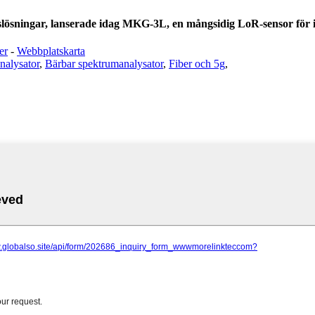
slösningar, lanserade idag MKG-3L, en mångsidig LoR-sensor för
er
-
Webbplatskarta
nalysator
,
Bärbar spektrumanalysator
,
Fiber och 5g
,