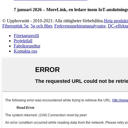
7 januari 2026 – MoreLink, en ledare inom IoT-anslutning
© Upphovsrätt - 2010-2021: Alla rättigheter förbehållna.
Heta produkt
Fiberoptisk 5g
,
5g och fiber
,
Frekvensspektrumanalysator
,
DC-effekta
Företagsprofil
Projektfall
Fabriksrundtur
Kontakta oss