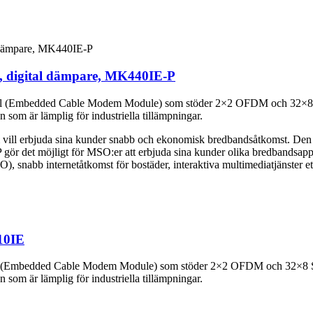
digital dämpare, MK440IE-P
mbedded Cable Modem Module) som stöder 2×2 OFDM och 32×8 SC-Q
som är lämplig för industriella tillämpningar.
 vill erbjuda sina kunder snabb och ekonomisk bredbandsåtkomst. Den le
 gör det möjligt för MSO:er att erbjuda sina kunder olika bredbands
), snabb internetåtkomst för bostäder, interaktiva multimediatjänster et
10IE
mbedded Cable Modem Module) som stöder 2×2 OFDM och 32×8 SC-Q
som är lämplig för industriella tillämpningar.