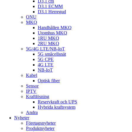
D3,1 cm
D3.1 ECMM
D3.1 Herregud
ONU
MKQ
Handhållen MKQ
Utomhus MKQ
1RU MKQ
2RU MKQ
5G/4G LTE/NB-IoT
5G småcellsnät
5G CPE
4G LTE
NB-IoT
Kabel
Optisk fiber
Sensor
IPTV
Kraftlösning
Reservkraft och UPS
Hybrida kraftsystem
Andra
Nyheter
Företagsnyheter
Produktnyheter