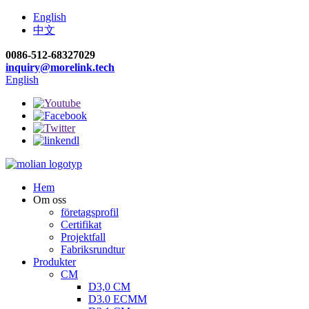
English
中文
0086-512-68327029
inquiry@morelink.tech
English
Hem
Om oss
företagsprofil
Certifikat
Projektfall
Fabriksrundtur
Produkter
CM
D3,0 CM
D3.0 ECMM