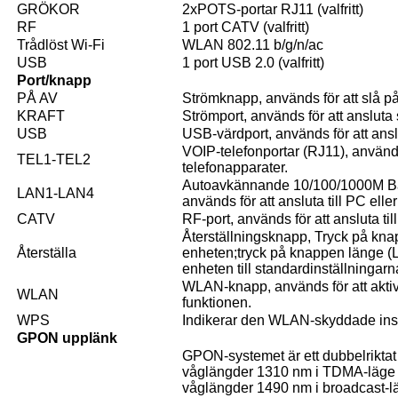
GRÖKOR
2xPOTS-portar RJ11 (valfritt)
RF
1 port CATV (valfritt)
Trådlöst Wi-Fi
WLAN 802.11 b/g/n/ac
USB
1 port USB 2.0 (valfritt)
Port/knapp
PÅ AV
Strömknapp, används för att slå på
KRAFT
Strömport, används för att ansluta
USB
USB-värdport, används för att ansl
VOIP-telefonportar (RJ11), används 
TEL1-TEL2
telefonapparater.
Autoavkännande 10/100/1000M Bas
LAN1-LAN4
används för att ansluta till PC ell
CATV
RF-port, används för att ansluta til
Återställningsknapp, Tryck på knapp
Återställa
enheten;tryck på knappen länge (Lä
enheten till standardinställningarn
WLAN-knapp, används för att aktiv
WLAN
funktionen.
WPS
Indikerar den WLAN-skyddade inst
GPON upplänk
GPON-systemet är ett dubbelrikta
våglängder 1310 nm i TDMA-läge 
våglängder 1490 nm i broadcast-lä