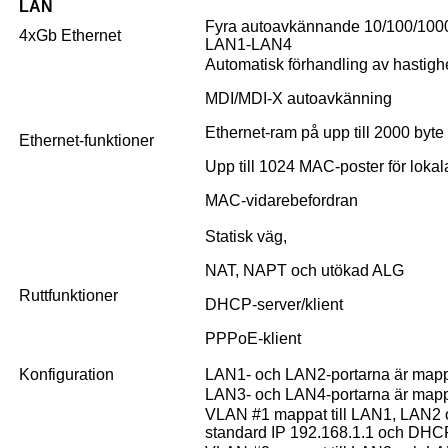
LAN
Fyra autoavkännande 10/100/1000 
4xGb Ethernet
LAN1-LAN4
Automatisk förhandling av hastigh
MDI/MDI-X autoavkänning
Ethernet-ram på upp till 2000 byte
Ethernet-funktioner
Upp till 1024 MAC-poster för lokal
MAC-vidarebefordran
Statisk väg,
NAT, NAPT och utökad ALG
Ruttfunktioner
DHCP-server/klient
PPPoE-klient
Konfiguration
LAN1- och LAN2-portarna är mappa
LAN3- och LAN4-portarna är mapp
VLAN #1 mappat till LAN1, LAN2 oc
standard IP 192.168.1.1 och DHCP