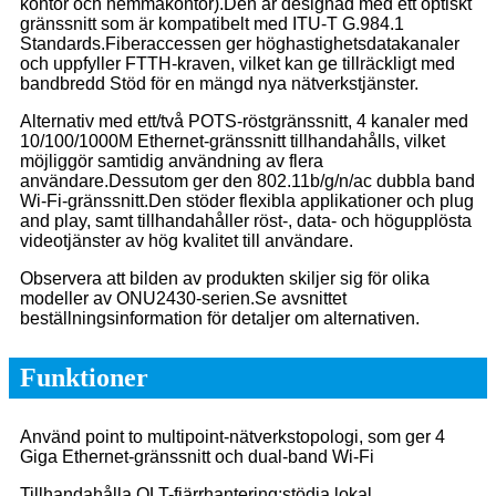
kontor och hemmakontor).Den är designad med ett optiskt
gränssnitt som är kompatibelt med ITU-T G.984.1
Standards.Fiberaccessen ger höghastighetsdatakanaler
och uppfyller FTTH-kraven, vilket kan ge tillräckligt med
bandbredd Stöd för en mängd nya nätverkstjänster.
Alternativ med ett/två POTS-röstgränssnitt, 4 kanaler med
10/100/1000M Ethernet-gränssnitt tillhandahålls, vilket
möjliggör samtidig användning av flera
användare.Dessutom ger den 802.11b/g/n/ac dubbla band
Wi-Fi-gränssnitt.Den stöder flexibla applikationer och plug
and play, samt tillhandahåller röst-, data- och högupplösta
videotjänster av hög kvalitet till användare.
Observera att bilden av produkten skiljer sig för olika
modeller av ONU2430-serien.Se avsnittet
beställningsinformation för detaljer om alternativen.
Funktioner
Använd point to multipoint-nätverkstopologi, som ger 4
Giga Ethernet-gränssnitt och dual-band Wi-Fi
Tillhandahålla OLT-fjärrhantering;stödja lokal