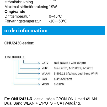
strömförbrukning
Maximal strömförbrukning
19W
Omgivande
Drifttemperatur
0~45°C
Förvaringstemperatur
-10 ~ 60°C
orderinformation
ONU2430-serien:
Ex
:
ONU2431
-R
, det vill säga GPON ONU med 4*LAN +
Dual Band WLAN + 1*POTS + CATV-utgång.