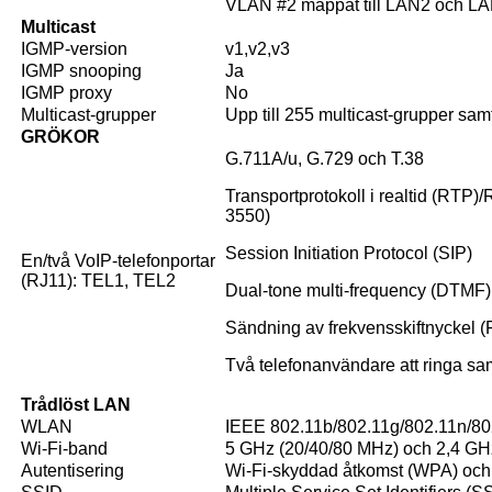
VLAN #2 mappat till LAN2 och LAN
Multicast
IGMP-version
v1,v2,v3
IGMP snooping
Ja
IGMP proxy
No
Multicast-grupper
Upp till 255 multicast-grupper samt
GRÖKOR
G.711A/u, G.729 och T.38
Transportprotokoll i realtid (RTP
3550)
Session Initiation Protocol (SIP)
En/två VoIP-telefonportar
(RJ11): TEL1, TEL2
Dual-tone multi-frequency (DTMF)
Sändning av frekvensskiftnyckel (
Två telefonanvändare att ringa sam
Trådlöst LAN
WLAN
IEEE 802.11b/802.11g/802.11n/80
Wi-Fi-band
5 GHz (20/40/80 MHz) och 2,4 GH
Autentisering
Wi-Fi-skyddad åtkomst (WPA) oc