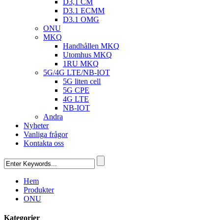
D3,1 CM
D3.1 ECMM
D3.1 OMG
ONU
MKQ
Handhållen MKQ
Utomhus MKQ
1RU MKQ
5G/4G LTE/NB-IOT
5G liten cell
5G CPE
4G LTE
NB-IOT
Andra
Nyheter
Vanliga frågor
Kontakta oss
Hem
Produkter
ONU
Kategorier