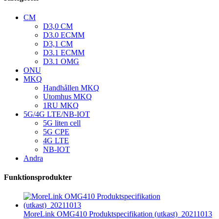
CM
D3,0 CM
D3.0 ECMM
D3,1 CM
D3.1 ECMM
D3.1 OMG
ONU
MKQ
Handhållen MKQ
Utomhus MKQ
1RU MKQ
5G/4G LTE/NB-IOT
5G liten cell
5G CPE
4G LTE
NB-IOT
Andra
Funktionsprodukter
MoreLink OMG410 Produktspecifikation (utkast)_20211013