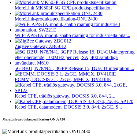
MoreLink MK503P 5G CPE produktspecifikation
MoreLink-produktspecifikation-ONU2430
Wi-Fi AP/STA-modul, snabb roaming för industriella bilar...
ZigBee Gateway ZBG012
5G BBU, N78/N41, 3GPP Release 15, DU/CU-integration ...
ECMM, DOCSIS 3.1, 2xGE, MMCX, DV410IE
Kabel CPE, trådlös gateway, DOCSIS 3.0, 8×4, 2...
Kabel CPE, datamodem, DOCSIS 3.0, 8×4, 2xGE, S...
MoreLink-produktspecifikation-ONU2430