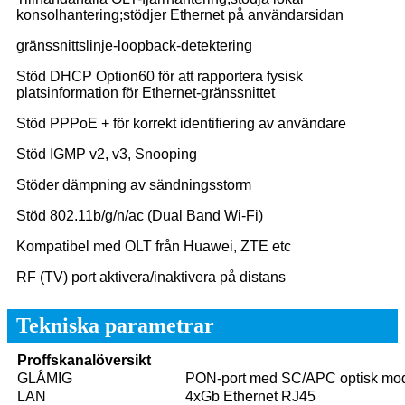
konsolhantering;stödjer Ethernet på användarsidan
gränssnittslinje-loopback-detektering
Stöd DHCP Option60 för att rapportera fysisk
platsinformation för Ethernet-gränssnittet
Stöd PPPoE + för korrekt identifiering av användare
Stöd IGMP v2, v3, Snooping
Stöder dämpning av sändningsstorm
Stöd 802.11b/g/n/ac (Dual Band Wi-Fi)
Kompatibel med OLT från Huawei, ZTE etc
RF (TV) port aktivera/inaktivera på distans
Tekniska parametrar
Proffs
kanalöversikt
GLÅMIG
PON-port med SC/APC optisk mod
LAN
4xGb Ethernet RJ45