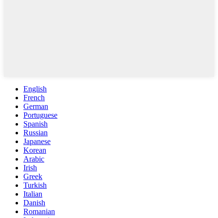
English
French
German
Portuguese
Spanish
Russian
Japanese
Korean
Arabic
Irish
Greek
Turkish
Italian
Danish
Romanian