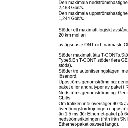
Den maximala nedströmshastighete
2,488 Gbit/s.
Den maximala uppströmshastighete
1,244 Gbit/s.
Stöder ett maximalt logiskt avstån
20 km mellan
avlägsnaste ONT och närmaste ONT
Stöder maximalt åtta T-CONTs.Stö
Type5.En T-CONT stöder flera GE
stöds).
Stöder tre autentiseringslägen: 
lösenord.
Uppströms genomströmning: genom
paket eller andra typer av paket i
Nedströms genomströmning: Genom
Gbit/s.
Om trafiken inte överstiger 90 % 
överföringsfördröjningen i uppström
än 1,5 ms (för Ethernet-paket på 64
nedströmsriktningen (från från SNI 
Ethernet-paket oavsett längd).