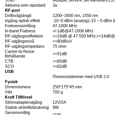
SSID
Multiple Service Set Identifiers (S
Aktivera som standard
Ja
RF-port
Driftsvåglängd
1200~1600 nm, 1550 nm
Ingång optisk effekt
-10~0 dBm (analog);-15 ~ 0 dBm (D
Frekvensomfång
47-1006 MHz
In-band Flatness
+/-1dB@47-1006 MHz
RF-utgångsreflektion
>=16dB @ 47-550 MHz;>=14dB@
RF-utgångsnivå
>=80dBuV
RF-utgångsimpedans
75 ohm
Carrier-to-Noise-
>=51dB
förhållande
CTB
>=65dB
SCO
>=62dB
USB
Överensstämmer med USB 2.0
Fysisk
Dimensionera
250*175*45 mm
Vikt
700 g
Kraft
Tillförsel
Strömadapterutgång
12V/2A
Statisk strömförbrukning
9W
Genomsnittlig
11W